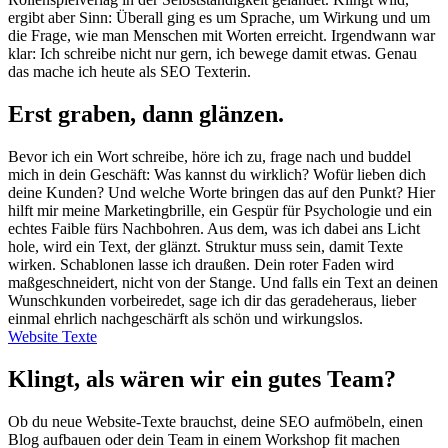
ergibt aber Sinn: Überall ging es um Sprache, um Wirkung und um
die Frage, wie man Menschen mit Worten erreicht. Irgendwann war
klar: Ich schreibe nicht nur gern, ich bewege damit etwas. Genau
das mache ich heute als SEO Texterin.
Erst graben, dann glänzen.
Bevor ich ein Wort schreibe, höre ich zu, frage nach und buddel
mich in dein Geschäft: Was kannst du wirklich? Wofür lieben dich
deine Kunden? Und welche Worte bringen das auf den Punkt? Hier
hilft mir meine Marketingbrille, ein Gespür für Psychologie und ein
echtes Faible fürs Nachbohren. Aus dem, was ich dabei ans Licht
hole, wird ein Text, der glänzt. Struktur muss sein, damit Texte
wirken. Schablonen lasse ich draußen. Dein roter Faden wird
maßgeschneidert, nicht von der Stange. Und falls ein Text an deinen
Wunschkunden vorbeiredet, sage ich dir das geradeheraus, lieber
einmal ehrlich nachgeschärft als schön und wirkungslos.
Website Texte
Klingt, als wären wir ein gutes Team?
Ob du neue Website-Texte brauchst, deine SEO aufmöbeln, einen
Blog aufbauen oder dein Team in einem Workshop fit machen